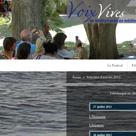
Le Festival
Ed
Presse
»
Selection d'articles 2012
Téléchargez en cliq
27 juillet 2012
L'Humanité
Libération
26 juillet 2012