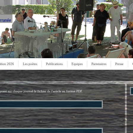
ition 2026
Les poètes
Publications
Equipes
Partenaires
Presse
uant sur chaque journal le fichier de l'article au format PDF.