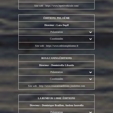
Site web :
https://www.lepetitvehicule.com/
ÉDITIONS PHLOÈME
Directeur : Lara Dopff
Présentation
Coordonnées
Site web :
https://www.editionsphloeme.fr
ROSA CANINA ÉDITIONS
Directeur : Dominicella Libardo
Présentation
Coordonnées
Site web :
http://www.rosacaninaeditions.jimdofree.com
LA RUMEUR LIBRE ÉDITIONS
Directeur : Dominique Braillon, Andrea Iacovella
Présentation