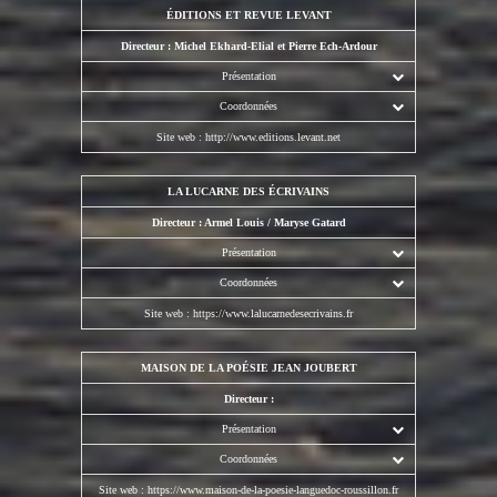
ÉDITIONS ET REVUE LEVANT
Directeur : Michel Ekhard-Elial et Pierre Ech-Ardour
Présentation
Coordonnées
Site web :
http://www.editions.levant.net
LA LUCARNE DES ÉCRIVAINS
Directeur : Armel Louis / Maryse Gatard
Présentation
Coordonnées
Site web :
https://www.lalucarnedesecrivains.fr
MAISON DE LA POÉSIE JEAN JOUBERT
Directeur :
Présentation
Coordonnées
Site web :
https://www.maison-de-la-poesie-languedoc-roussillon.fr