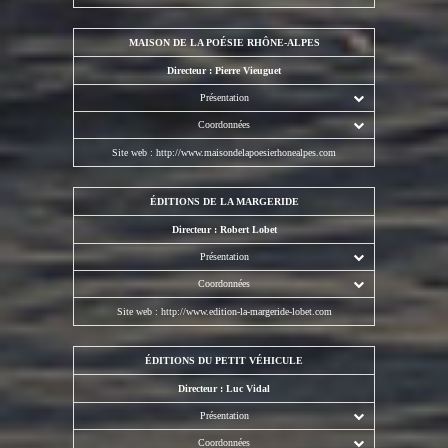
MAISON DE LA POÉSIE RHÔNE-ALPES
Directeur : Pierre Vieuguet
Présentation
Coordonnées
Site web :
http://www.maisondelapoesierhonealpes.com
ÉDITIONS DE LA MARGERIDE
Directeur : Robert Lobet
Présentation
Coordonnées
Site web :
http://www.edition-la-margeride-lobet.com
ÉDITIONS DU PETIT VÉHICULE
Directeur : Luc Vidal
Présentation
Coordonnées