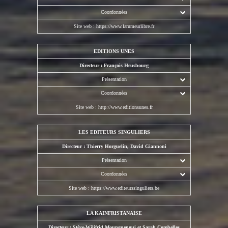
Coordonnées
Site web :
https://www.larumeurlibre.fr
EDITIONS UNES
Directeur : François Heusbourg
Présentation
Coordonnées
Site web :
http://www.editionsunes.fr
LES EDITEURS SINGULIERS
Directeur : Thierry Horguelin, David Giannoni
Présentation
Coordonnées
Site web :
https://www.editeurssinguliers.be
LA KAINFRISTANAISE
Directeur : Stève-Wilifrid Mounguengui et Sarah Combelles