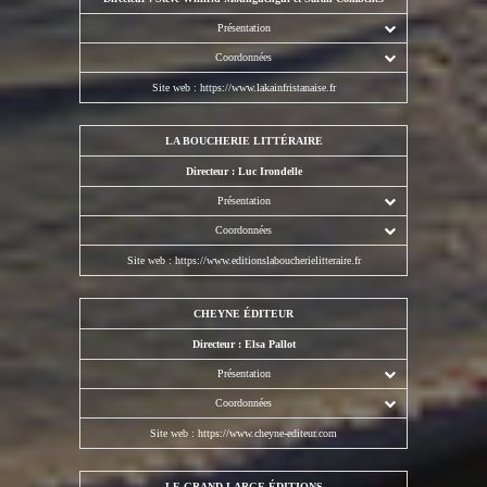
Présentation
Coordonnées
Site web :
https://www.lakainfristanaise.fr
LA BOUCHERIE LITTÉRAIRE
Directeur : Luc Irondelle
Présentation
Coordonnées
Site web :
https://www.editionslaboucherielitteraire.fr
CHEYNE ÉDITEUR
Directeur : Elsa Pallot
Présentation
Coordonnées
Site web :
https://www.cheyne-editeur.com
LE GRAND LARGE ÉDITIONS