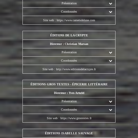
Présentation
Coordonnées
Site web :
https://www.carnetsdelune.com
ÉDITONS DE LA CRYPTE
Directeur : Christian Marsan
Présentation
Coordonnées
Site web :
http://www.editionsdelacrypte.fr
ÉDITIONS GROS TEXTES - ÉPICERIE LITTÉRAIRE
Directeur : Yves Artufel
Présentation
Coordonnées
Site web :
https://www.grostextes.fr
ÉDITIONS ISABELLE SAUVAGE