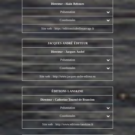
Directeur : Alain Rebours
Présentation
Coordonnées
Site web :
https://editionsisabellesauvage.fr
JACQUES ANDRÉ ÉDITEUR
Directeur : Jacques André
Présentation
Coordonnées
Site web :
http://www.jacques-andre-editeur.eu
ÉDITIONS LANSKINE
Directeur : Catherine Tourné-de Brancion
Présentation
Coordonnées
Site web :
http://www.editions-lanskine.fr