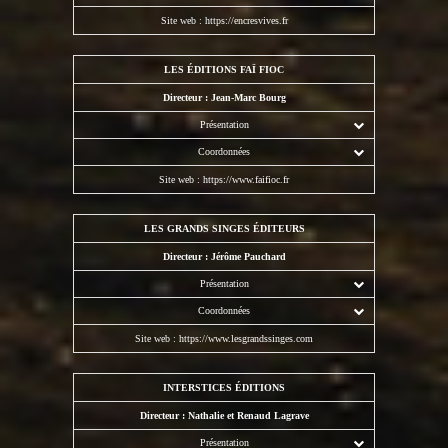
Site web :
https://encresvives.fr
LES ÉDITIONS FAÏ FIOC
Directeur : Jean-Marc Bourg
Présentation
Coordonnées
Site web :
https://www.faifioc.fr
LES GRANDS SINGES ÉDITEURS
Directeur : Jérôme Pauchard
Présentation
Coordonnées
Site web :
https://www.lesgrandssinges.com
INTERSTICES ÉDITIONS
Directeur : Nathalie et Renaud Lagrave
Présentation