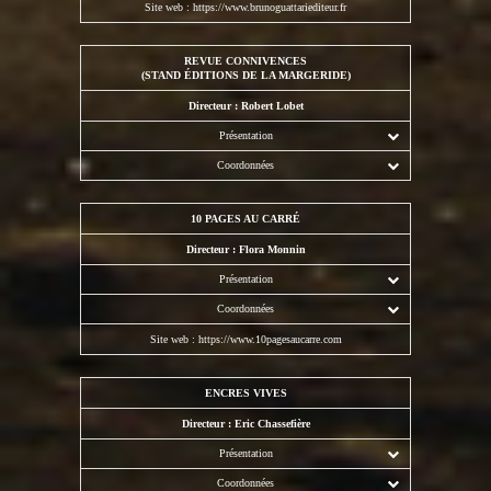
Site web :
https://www.brunoguattariediteur.fr
REVUE CONNIVENCES
(STAND ÉDITIONS DE LA MARGERIDE)
Directeur : Robert Lobet
Présentation
Coordonnées
10 PAGES AU CARRÉ
Directeur : Flora Monnin
Présentation
Coordonnées
Site web :
https://www.10pagesaucarre.com
ENCRES VIVES
Directeur : Eric Chassefière
Présentation
Coordonnées