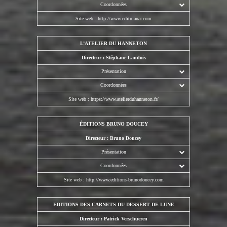
Coordonnées
Site web :
http://www.editmanar.com
L’ATELIER DU HANNETON
Directeur : Stéphane Landois
Présentation
Coordonnées
Site web :
https://www.atelierduhanneton.fr/
ÉDITIONS BRUNO DOUCEY
Directeur : Bruno Doucey
Présentation
Coordonnées
Site web :
http://www.editions-brunodoucey.com
EDITIONS DES CARNETS DU DESSERT DE LUNE
Directeur : Patrick Verschueren