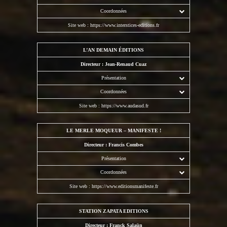
Coordonnées
Site web :
https://www.interstices-editions.fr
L’AN DEMAIN ÉDITIONS
Directeur : Jean-Renaud Cuaz
Présentation
Coordonnées
Site web :
https://www.audasud.fr
LE MERLE MOQUEUR – MANIFESTE !
Directeur : Francis Combes
Présentation
Coordonnées
Site web :
https://www.editionsmanifeste.fr
STATION ZAPATA EDITIONS
Directeur : Franck Salaün