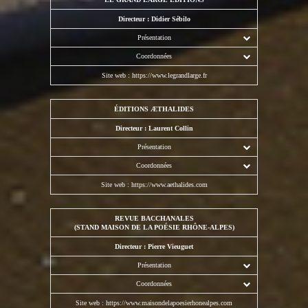
Directeur : Didier Sébilo
Présentation
Coordonnées
Site web :
https://www.legrandlarge.fr
ÉDITIONS ÆTHALIDES
Directeur : Laurent Collin
Présentation
Coordonnées
Site web :
https://www.aethalides.com
REVUE BACCHANALES
(STAND MAISON DE LA POÉSIE RHÔNE-ALPES)
Directeur : Pierre Vieuguet
Présentation
Coordonnées
Site web :
https://www.maisondelapoesierhonealpes.com