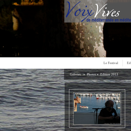
Le Festival
Ed
Galeries
»
Photos
»
Edition 2013